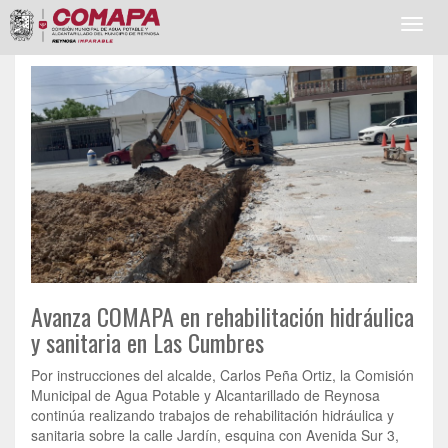
Toggl
navig
Avanza COMAPA en rehabilitación hidráulica
y sanitaria en Las Cumbres
Por instrucciones del alcalde, Carlos Peña Ortiz, la Comisión
Municipal de Agua Potable y Alcantarillado de Reynosa
continúa realizando trabajos de rehabilitación hidráulica y
sanitaria sobre la calle Jardín, esquina con Avenida Sur 3,