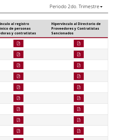
Periodo 2do. Trimestre
ínculo al registro
Hipervínculo al Directorio de
ónico de personas
Proveedores y Contratistas
doras y contratistas
Sancionados