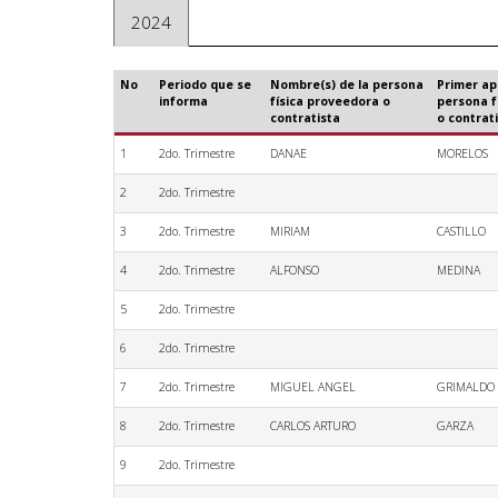
2024
No
Periodo que se
Nombre(s) de la persona
Primer ape
informa
física proveedora o
persona f
contratista
o contrat
1
2do. Trimestre
DANAE
MORELOS
2
2do. Trimestre
3
2do. Trimestre
MIRIAM
CASTILLO
4
2do. Trimestre
ALFONSO
MEDINA
5
2do. Trimestre
6
2do. Trimestre
7
2do. Trimestre
MIGUEL ANGEL
GRIMALDO
8
2do. Trimestre
CARLOS ARTURO
GARZA
9
2do. Trimestre