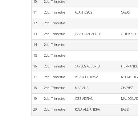
10
2do. Trimestre
11
2do. Trimestre
ALAN JESUS
CASAS
12
2do. Trimestre
13
2do. Trimestre
JOSE GUADALUPE
GUERRERO
14
2do. Trimestre
15
2do. Trimestre
16
2do. Trimestre
CARLOS ALBERTO
HERNAND
17
2do. Trimestre
RICARDO HIRAM
RODRIGUE
18
2do. Trimestre
MARIANA
CHAVEZ
19
2do. Trimestre
JOSE ADRIAN
MALDONA
20
2do. Trimestre
ROSA ALEJANDRA
BAEZ