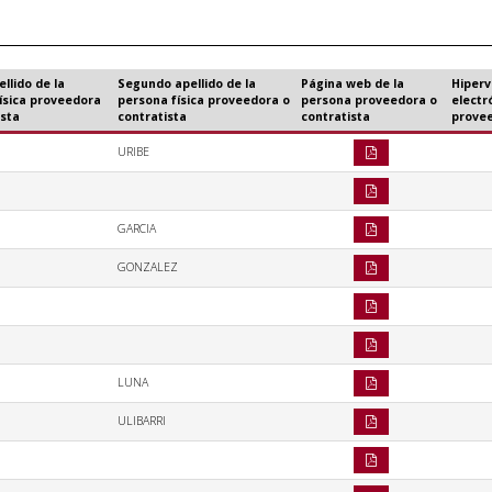
llido de la
Segundo apellido de la
Página web de la
Hiperv
ísica proveedora
persona física proveedora o
persona proveedora o
electr
ista
contratista
contratista
provee
URIBE
GARCIA
GONZALEZ
LUNA
ULIBARRI