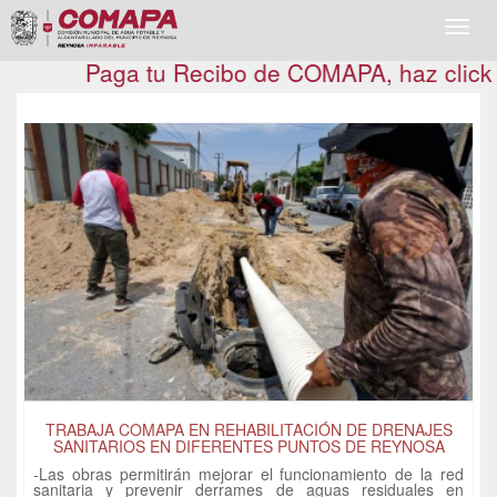
Toggl
navig
Paga tu Recibo de COMAPA, haz click aquí
TRABAJA COMAPA EN REHABILITACIÓN DE DRENAJES
SANITARIOS EN DIFERENTES PUNTOS DE REYNOSA
-Las obras permitirán mejorar el funcionamiento de la red
sanitaria y prevenir derrames de aguas residuales en